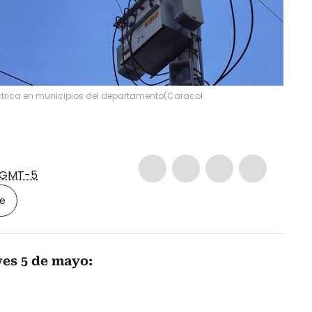
ctrica en municipios del departamento
(
Caracol
GMT-5
le
es 5 de mayo: