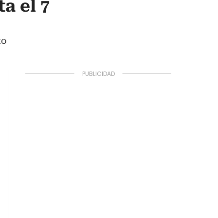
a el 7
to