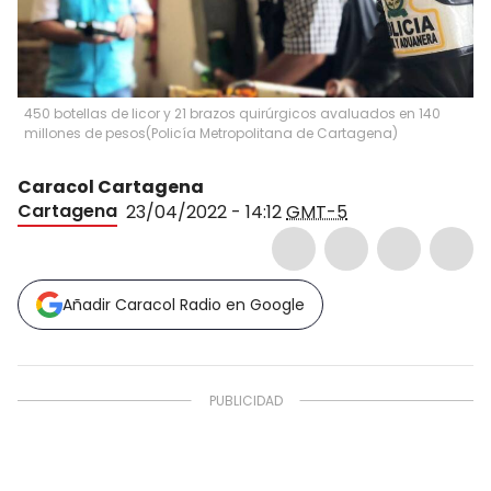
450 botellas de licor y 21 brazos quirúrgicos avaluados en 140
millones de pesos
(
Policía Metropolitana de Cartagena
)
Caracol Cartagena
Cartagena
23/04/2022 - 14:12
GMT-5
Añadir Caracol Radio en Google