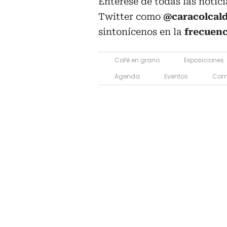
Entérese de todas las notic
Twitter como
@caracolcal
sintonícenos en la
frecuen
Café en grano
Exposiciones
Agenda
Eventos
Com