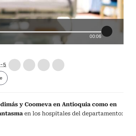
00:06
-5
le
dimás y Coomeva en Antioquia como en
fantasma
en los hospitales del departamento: