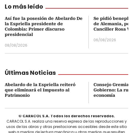
Lo más leído
Así fue la posesión de Abelardo De
Se pidió beneplá
la Espriella presidente de
de Alemania, pero
Colombia: Primer discurso
Canciller Rosa Vi
presidencial
06/08/2026
08/08/2026
Últimas Noticias
Abelardo de la Espriella reiteró
Consejo Gremial 
que eliminará el Impuesto al
Gobierno: La ruta
Patrimonio
economía
© CARACOL S.A. Todos los derechos reservados.
CARACOL S.A. realiza una reserva expresa de las reproducciones y
usos de las obras y otras prestaciones accesibles desde este sitio
web a medios de lectura mecánica u otros medios que resulten