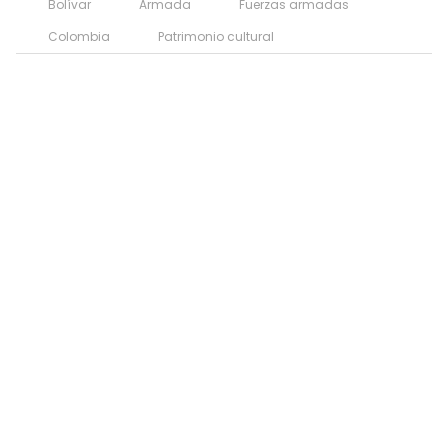
Bolívar
Armada
Fuerzas armadas
Colombia
Patrimonio cultural