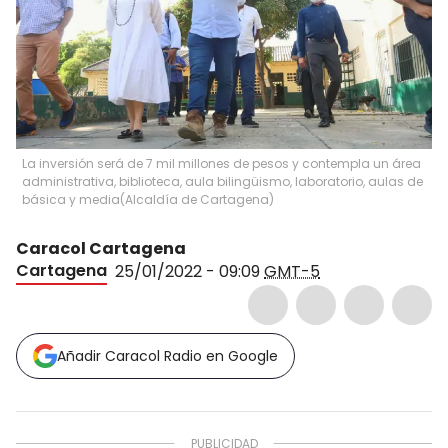
La inversión será de 7 mil millones de pesos y contempla un área
administrativa, biblioteca, aula bilingüismo, laboratorio, aulas de
básica y media
(
Alcaldía de Cartagena
)
Caracol Cartagena
Cartagena
25/01/2022 - 09:09
GMT-5
Añadir Caracol Radio en Google