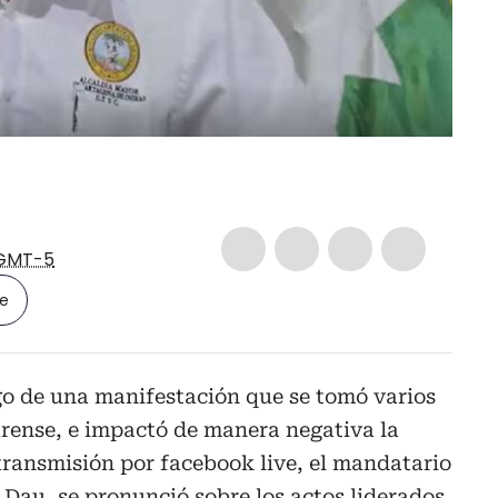
GMT-5
le
o de una manifestación que se tomó varios
varense, e impactó de manera negativa la
transmisión por facebook live, el mandatario
 Dau
, se pronunció sobre los actos liderados