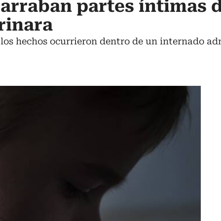
arraban partes íntimas 
rinara
 los hechos ocurrieron dentro de un internado a