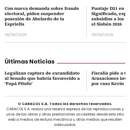
Con nueva demanda sobre fraude
Puntaje D21 en el
electoral, piden suspender
Significado, expl
posesión de Abelardo de la
subsidios a los q
Espriella
el Sisbén 2026
06/08/2026
06/08/2026
Últimas Noticias
Legalizan captura de excandidato
Fiscalía pide a C
al Senado que habría favorecido a
Acusaciones inves
‘Papá Pitufo’
por caso Kevin A
© CARACOL S.A. Todos los derechos reservados.
CARACOL S.A. realiza una reserva expresa de las reproducciones y
usos de las obras y otras prestaciones accesibles desde este sitio
web a medios de lectura mecánica u otros medios que resulten
adecuados.