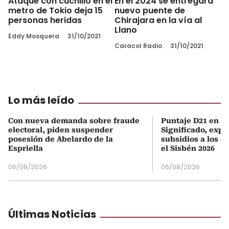
Ataque con cuchillo en el
En el 2024 se entregará
metro de Tokio deja 15
nuevo puente de
personas heridas
Chirajara en la vía al
Llano
Eddy Mosquera
31/10/2021
Caracol Radio
31/10/2021
Lo más leído
Con nueva demanda sobre fraude
Puntaje D21 en el
electoral, piden suspender
Significado, expl
posesión de Abelardo de la
subsidios a los q
Espriella
el Sisbén 2026
06/08/2026
06/08/2026
Últimas Noticias