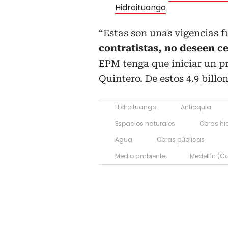
Hidroituango
“Estas son unas vigencias f
contratistas, no deseen c
EPM tenga que iniciar un pro
Quintero. De estos 4.9 billo
Hidroituango
Antioquia
Espacios naturales
Obras hi
Agua
Obras públicas
Medio ambiente
Medellín (C