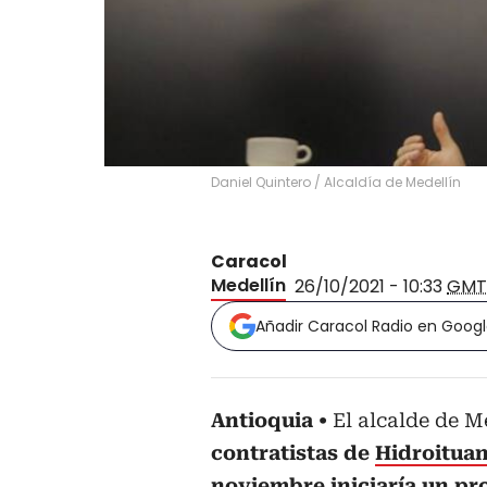
Daniel Quintero
/
Alcaldía de Medellín
Caracol
Medellín
26/10/2021 - 10:33
GMT
Añadir Caracol Radio en Goog
Antioquia
El alcalde de M
contratistas de
Hidroitua
noviembre iniciaría un pro