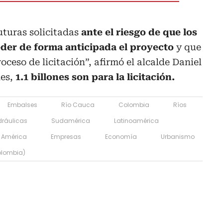
uturas solicitadas
ante el riesgo de que los
eder de forma anticipada el proyecto
y que
ceso de licitación”, afirmó el alcalde Daniel
nes,
1.1 billones son para la licitación.
Embalses
Río Cauca
Colombia
Ríos
dráulicas
Sudamérica
Latinoamérica
América
Empresas
Economía
Urbanismo
olombia)