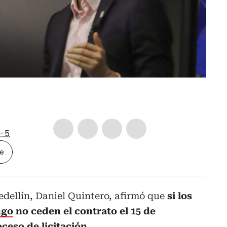
-5
le
edellín, Daniel Quintero, afirmó que
si los
ngo
no ceden el contrato el 15 de
ceso de licitación