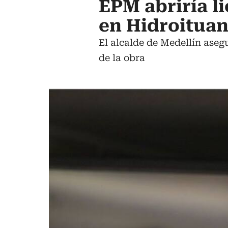
EPM abriría l
en Hidroitua
El alcalde de Medellín asegu
de la obra