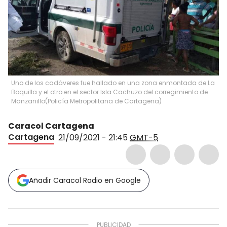
Uno de los cadáveres fue hallado en una zona enmontada de La
Boquilla y el otro en el sector Isla Cachuzo del corregimiento de
Manzanillo
(
Policía Metropolitana de Cartagena
)
Caracol Cartagena
Cartagena
21/09/2021 - 21:45
GMT-5
Añadir Caracol Radio en Google