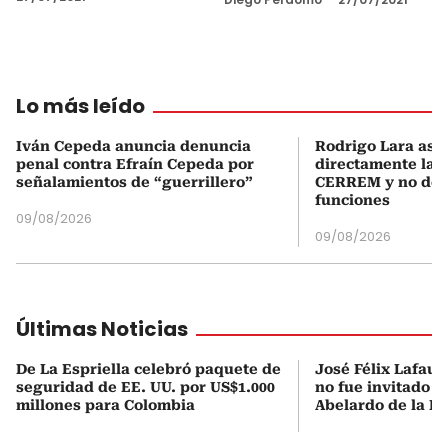
Lo más leído
Iván Cepeda anuncia denuncia
Rodrigo Lara asu
penal contra Efraín Cepeda por
directamente la P
señalamientos de “guerrillero”
CERREM y no del
funciones
09/08/2026
09/08/2026
Últimas Noticias
De La Espriella celebró paquete de
José Félix Lafaur
seguridad de EE. UU. por US$1.000
no fue invitado a
millones para Colombia
Abelardo de la Es