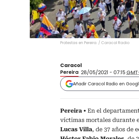
Protestas en Pereira.
/
Caracol Radio
Caracol
Pereira
28/05/2021 - 07:15
GMT
Añadir Caracol Radio en Goog
Pereira
En el departament
víctimas mortales durante e
Lucas Villa
, de 37 años de 
Héctor Fabio Morales
, de 