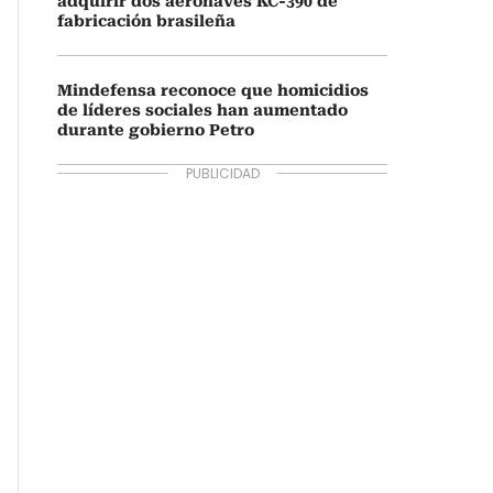
adquirir dos aeronaves KC-390 de
fabricación brasileña
Mindefensa reconoce que homicidios
de líderes sociales han aumentado
durante gobierno Petro