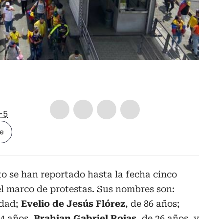
-5
le
o se han reportado hasta la fecha cinco
l marco de protestas. Sus nombres son:
edad;
Evelio de Jesús Flórez
, de 86 años;
24 años,
Brahian Gabriel Rojas
, de 26 años, y