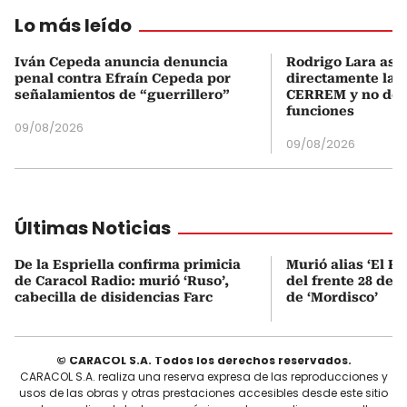
Lo más leído
Iván Cepeda anuncia denuncia
Rodrigo Lara asu
penal contra Efraín Cepeda por
directamente la P
señalamientos de “guerrillero”
CERREM y no del
funciones
09/08/2026
09/08/2026
Últimas Noticias
De la Espriella confirma primicia
Murió alias ‘El Ru
de Caracol Radio: murió ‘Ruso’,
del frente 28 de l
cabecilla de disidencias Farc
de ‘Mordisco’
© CARACOL S.A. Todos los derechos reservados.
CARACOL S.A. realiza una reserva expresa de las reproducciones y
usos de las obras y otras prestaciones accesibles desde este sitio