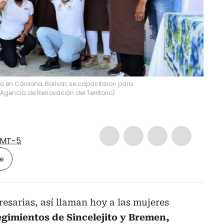
to en Córdona, Bolívar, se capacitaron para
Agencia de Renovación del Territorio
)
MT-5
le
esarias, así llaman hoy a las mujeres
egimientos de Sincelejito y Bremen,