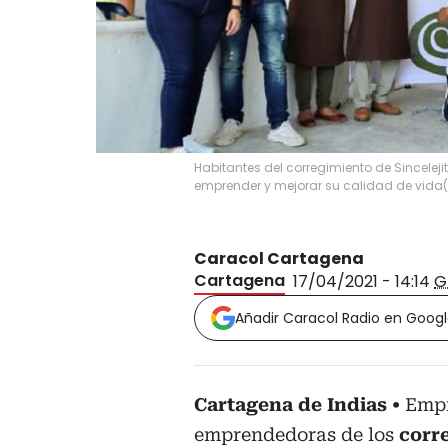
Habitantes del corregimiento de Sinceleji
emprender y mejorar su calidad de vida
(
Caracol Cartagena
Cartagena
17/04/2021 - 14:14
G
Añadir Caracol Radio en Goog
Cartagena de Indias
Empr
emprendedoras de los
corr