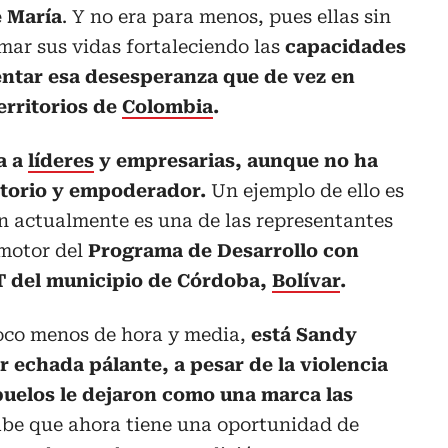
e María
. Y no era para menos, pues ellas sin
rmar sus vidas fortaleciendo las
capacidades
ntar esa desesperanza que de vez en
erritorios de
Colombia
.
a a
líderes
y empresarias, aunque no ha
actorio y empoderador.
Un ejemplo de ello es
n actualmente es una de las representantes
motor del
Programa de Desarrollo con
T del municipio de Córdoba,
Bolívar
.
poco menos de hora y media,
está Sandy
r echada pa´lante, a pesar de la violencia
buelos le dejaron como una marca las
be que ahora tiene una oportunidad de