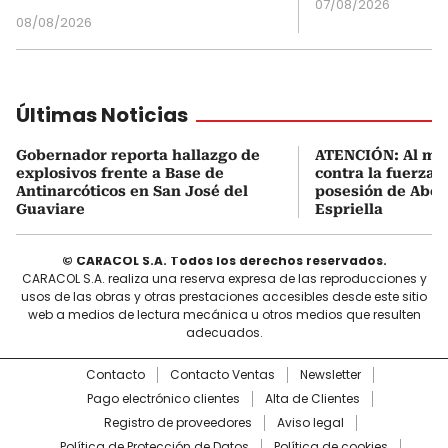
07/08/2026
08/08/2026
Últimas Noticias
Gobernador reporta hallazgo de
ATENCIÓN: Al me
explosivos frente a Base de
contra la fuerza 
Antinarcóticos en San José del
posesión de Abel
Guaviare
Espriella
© CARACOL S.A. Todos los derechos reservados.
CARACOL S.A. realiza una reserva expresa de las reproducciones y
usos de las obras y otras prestaciones accesibles desde este sitio
web a medios de lectura mecánica u otros medios que resulten
adecuados.
Contacto
Contacto Ventas
Newsletter
Pago electrónico clientes
Alta de Clientes
Registro de proveedores
Aviso legal
Política de Protección de Datos
Política de cookies