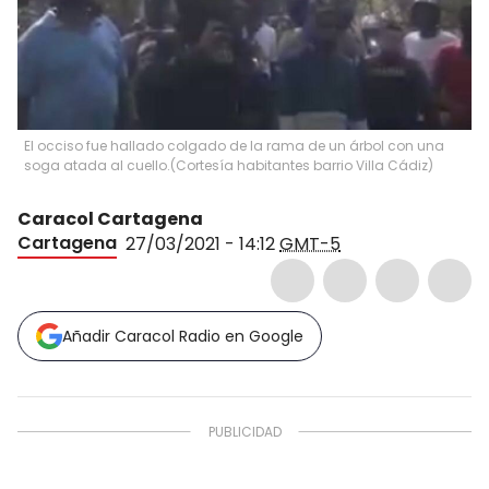
El occiso fue hallado colgado de la rama de un árbol con una
soga atada al cuello.
(
Cortesía habitantes barrio Villa Cádiz
)
Caracol Cartagena
Cartagena
27/03/2021 - 14:12
GMT-5
Añadir Caracol Radio en Google