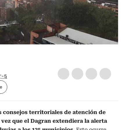
T-5
le
s consejos territoriales de atención de
 vez que el Dagran extendiera la alerta
luvias a los 125 municipios
. Esto ocurre,