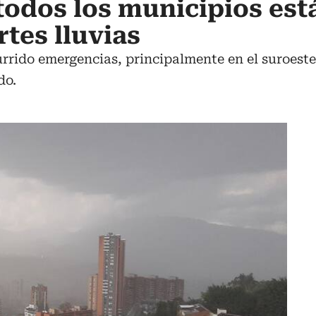
todos los municipios est
rtes lluvias
rrido emergencias, principalmente en el suroest
do.