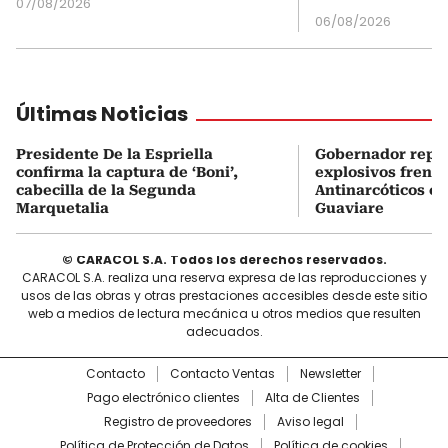
07/08/2026
06/08/2026
Últimas Noticias
Presidente De la Espriella
Gobernador repor
confirma la captura de ‘Boni’,
explosivos frente
cabecilla de la Segunda
Antinarcóticos en
Marquetalia
Guaviare
© CARACOL S.A. Todos los derechos reservados.
CARACOL S.A. realiza una reserva expresa de las reproducciones y
usos de las obras y otras prestaciones accesibles desde este sitio
web a medios de lectura mecánica u otros medios que resulten
adecuados.
Contacto
Contacto Ventas
Newsletter
Pago electrónico clientes
Alta de Clientes
Registro de proveedores
Aviso legal
Política de Protección de Datos
Política de cookies