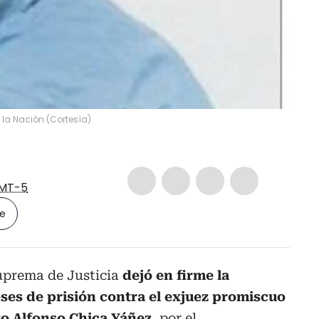
 la Nación
(
Cortesía
)
MT-5
le
Suprema de Justicia
dejó en firme la
ses de prisión contra el exjuez promiscuo
ro Alfonso Chica Yáñez
, por el