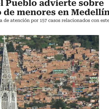
l Pueblo advierte sobre
o de menores en Medellí
ta de atención por 157 casos relacionados con este