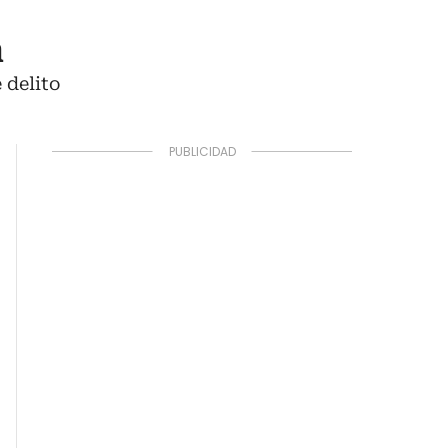
n
 delito