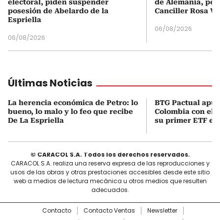
electoral, piden suspender
de Alemania, pero
posesión de Abelardo de la
Canciller Rosa Vi
Espriella
06/08/2026
06/08/2026
Últimas Noticias
La herencia económica de Petro: lo
BTG Pactual apue
bueno, lo malo y lo feo que recibe
Colombia con el 
De La Espriella
su primer ETF en 
© CARACOL S.A. Todos los derechos reservados.
CARACOL S.A. realiza una reserva expresa de las reproducciones y
usos de las obras y otras prestaciones accesibles desde este sitio
web a medios de lectura mecánica u otros medios que resulten
adecuados.
Contacto
Contacto Ventas
Newsletter