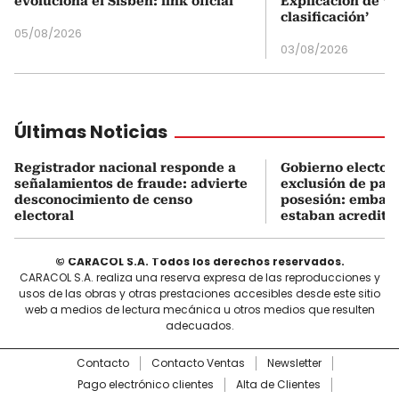
evoluciona el Sisbén: link oficial
Explicación de ‘
clasificación’
05/08/2026
03/08/2026
Últimas Noticias
Registrador nacional responde a
Gobierno electo e
señalamientos de fraude: advierte
exclusión de país
desconocimiento de censo
posesión: embaja
electoral
estaban acredita
© CARACOL S.A. Todos los derechos reservados.
CARACOL S.A. realiza una reserva expresa de las reproducciones y
usos de las obras y otras prestaciones accesibles desde este sitio
web a medios de lectura mecánica u otros medios que resulten
adecuados.
Contacto
Contacto Ventas
Newsletter
Pago electrónico clientes
Alta de Clientes