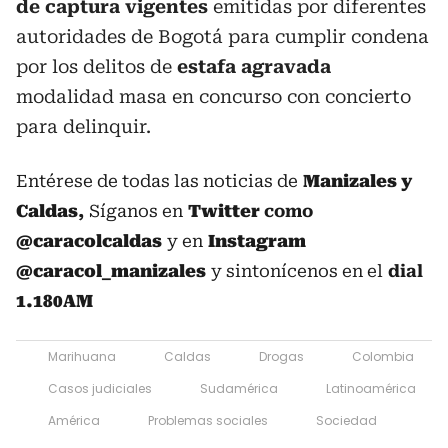
de captura vigentes
emitidas por diferentes
autoridades de Bogotá para cumplir condena
por los delitos de
estafa agravada
modalidad masa en concurso con concierto
para delinquir.
Entérese de todas las noticias de
Manizales y
Caldas
,
Síganos en
Twitter
como
@caracolcaldas
y en
Instagram
@caracol_manizales
y sintonícenos en el
dial
1.180AM
Marihuana
Caldas
Drogas
Colombia
Casos judiciales
Sudamérica
Latinoamérica
América
Problemas sociales
Sociedad