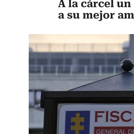
A la cárcel u
a su mejor am