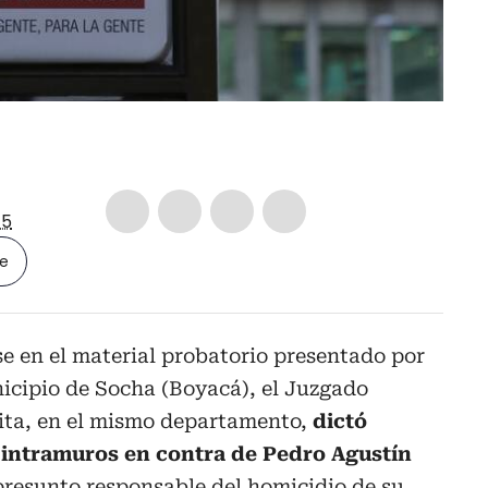
5
le
e en el material probatorio presentado por
nicipio de Socha (Boyacá), el Juzgado
ita, en el mismo departamento,
dictó
intramuros en contra de Pedro Agustín
resunto responsable del homicidio de su