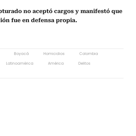
apturado no aceptó cargos y manifestó que
ión fue en defensa propia.
Boyacá
Homicidios
Colombia
Latinoamérica
América
Delitos