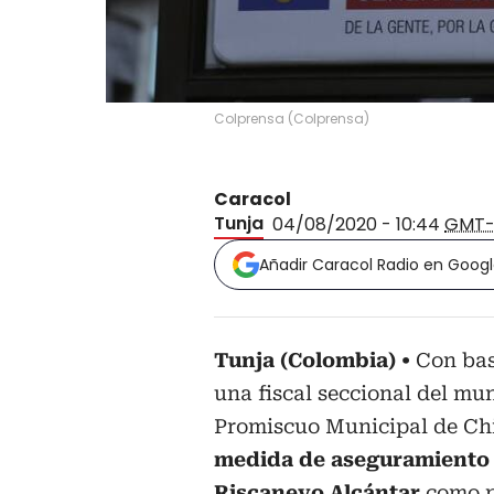
Colprensa
(
Colprensa
)
Caracol
Tunja
04/08/2020 - 10:44
GMT-
Añadir Caracol Radio en Goog
Tunja (Colombia)
Con bas
una fiscal seccional del mu
Promiscuo Municipal de Ch
medida de aseguramiento 
Riscanevo Alcántar
como p