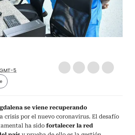
GMT-5
le
agdalena se viene recuperando
 crisis por el nuevo coronavirus. El desafío
tamental ha sido
fortalecer la red
del país
y prueba de ello es la gestión