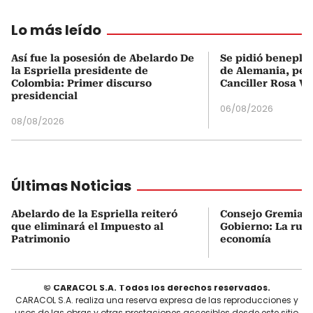
Lo más leído
Así fue la posesión de Abelardo De
Se pidió beneplá
la Espriella presidente de
de Alemania, pero
Colombia: Primer discurso
Canciller Rosa Vi
presidencial
06/08/2026
08/08/2026
Últimas Noticias
Abelardo de la Espriella reiteró
Consejo Gremial 
que eliminará el Impuesto al
Gobierno: La ruta
Patrimonio
economía
© CARACOL S.A. Todos los derechos reservados.
CARACOL S.A. realiza una reserva expresa de las reproducciones y
usos de las obras y otras prestaciones accesibles desde este sitio