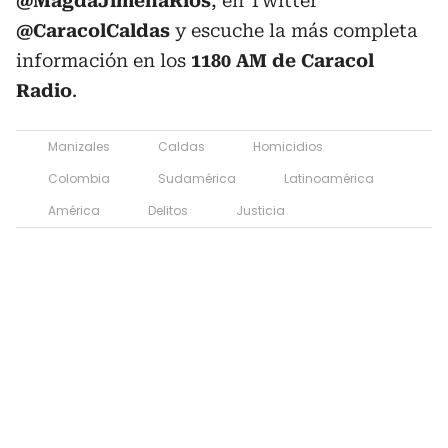
@MagdaJimenaRíos
, en Twitter
@CaracolCaldas
y escuche la más completa
información en los
1180 AM de Caracol
Radio
.
Manizales
Caldas
Homicidios
Colombia
Sudamérica
Latinoamérica
América
Delitos
Justicia