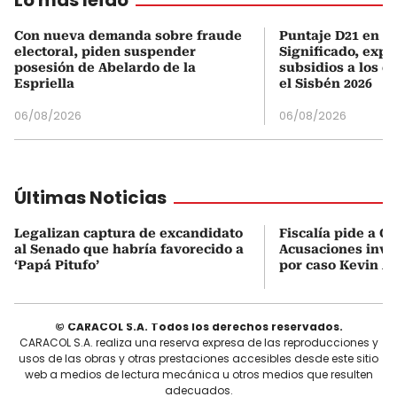
Con nueva demanda sobre fraude
Puntaje D21 en el
electoral, piden suspender
Significado, expl
posesión de Abelardo de la
subsidios a los q
Espriella
el Sisbén 2026
06/08/2026
06/08/2026
Últimas Noticias
Legalizan captura de excandidato
Fiscalía pide a C
al Senado que habría favorecido a
Acusaciones inves
‘Papá Pitufo’
por caso Kevin A
© CARACOL S.A. Todos los derechos reservados.
CARACOL S.A. realiza una reserva expresa de las reproducciones y
usos de las obras y otras prestaciones accesibles desde este sitio
web a medios de lectura mecánica u otros medios que resulten
adecuados.