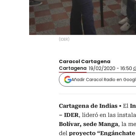
(
IDER
)
Caracol Cartagena
Cartagena
19/02/2020 - 16:50
Añadir Caracol Radio en Goog
Cartagena de Indias
El
In
– IDER
, lideró en las insta
Bolívar, sede Manga
, la m
del
proyecto “Engánchate 