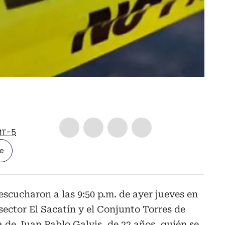
T-5
le
escucharon a las 9:50 p.m. de ayer jueves en
l sector El Sacatín y el Conjunto Torres de
a de Juan Pablo Galvis, de 22 años, quién se