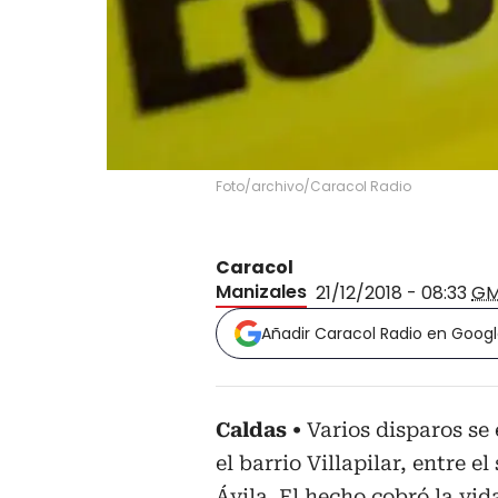
Foto/archivo/Caracol Radio
Caracol
Manizales
21/12/2018 - 08:33
GM
Añadir Caracol Radio en Goog
Caldas
Varios disparos se 
el barrio Villapilar, entre e
Ávila. El hecho cobró la vid