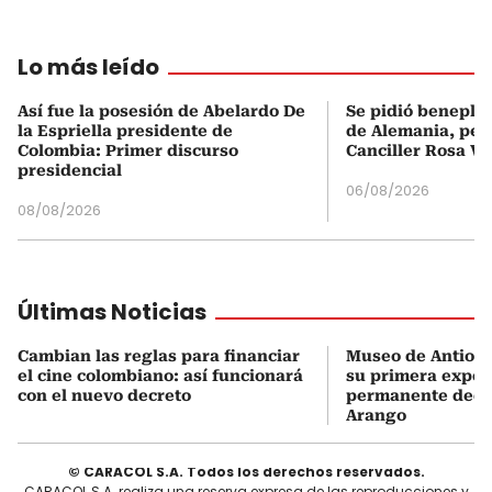
Lo más leído
Así fue la posesión de Abelardo De
Se pidió beneplá
la Espriella presidente de
de Alemania, pero
Colombia: Primer discurso
Canciller Rosa Vi
presidencial
06/08/2026
08/08/2026
Últimas Noticias
Cambian las reglas para financiar
Museo de Antioqu
el cine colombiano: así funcionará
su primera expos
con el nuevo decreto
permanente dedi
Arango
© CARACOL S.A. Todos los derechos reservados.
CARACOL S.A. realiza una reserva expresa de las reproducciones y