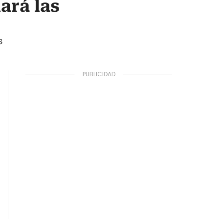
ará las
s