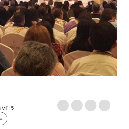
GMT-5
le