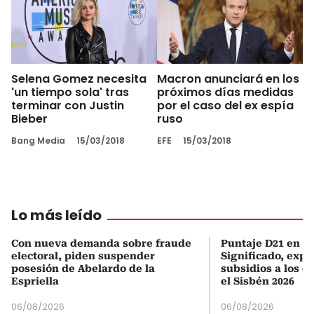
Selena Gomez necesita
Macron anunciará en los
'un tiempo sola' tras
próximos días medidas
terminar con Justin
por el caso del ex espía
Bieber
ruso
Bang Media
15/03/2018
EFE
15/03/2018
Lo más leído
Con nueva demanda sobre fraude
Puntaje D21 en el
electoral, piden suspender
Significado, expl
posesión de Abelardo de la
subsidios a los q
Espriella
el Sisbén 2026
06/08/2026
06/08/2026