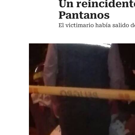
Un reincident
Pantanos
El victimario había salido 