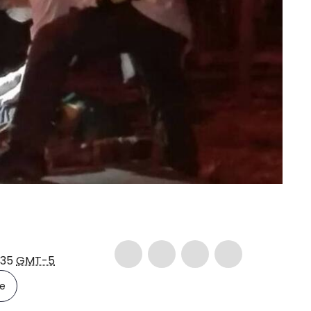
)
:35
GMT-5
le