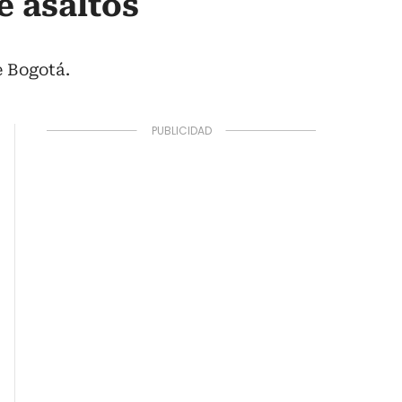
e asaltos
e Bogotá.