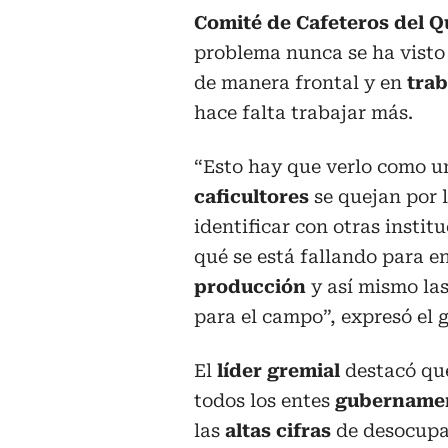
Comité de Cafeteros del Q
problema nunca se ha vist
de manera frontal y en
trab
hace falta trabajar más.
“Esto hay que verlo como u
caficultores
se quejan por 
identificar con otras instit
qué se está fallando para e
producción
y así mismo la
para el campo”, expresó el 
El
líder gremial
destacó que
todos los entes
gubernamen
las
altas cifras
de desocupa