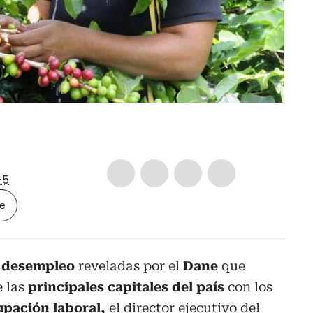
-5
le
e desempleo
reveladas por el
Dane
que
e las
principales capitales del país
con los
upación laboral,
el director ejecutivo del