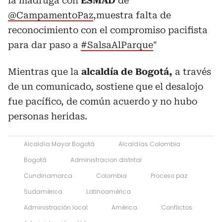
la madruga con
ESMAD
de
@CampamentoPaz
,muestra falta de
reconocimiento con el compromiso pacifista
para dar paso a
#SalsaAlParque
"
Mientras que la
alcaldía de Bogotá,
a través
de un comunicado, sostiene que el desalojo
fue pacífico, de común acuerdo y no hubo
personas heridas.
Alcaldía Mayor Bogotá
Alcaldías Colombia
Bogotá
Administracion distrital
Cundinamarca
Colombia
Proceso paz
Sudamérica
Latinoamérica
Administración local
América
Conflictos