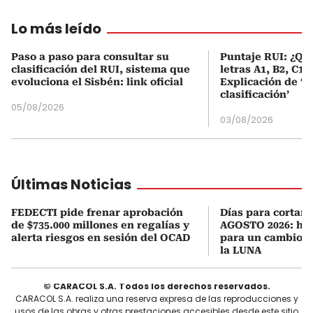
Lo más leído
Paso a paso para consultar su
Puntaje RUI: ¿Qué
clasificación del RUI, sistema que
letras A1, B2, C1 
evoluciona el Sisbén: link oficial
Explicación de ‘
clasificación’
05/08/2026
03/08/2026
Últimas Noticias
FEDECTI pide frenar aprobación
Días para cortars
de $735.000 millones en regalías y
AGOSTO 2026: hor
alerta riesgos en sesión del OCAD
para un cambio d
la LUNA
© CARACOL S.A. Todos los derechos reservados.
CARACOL S.A. realiza una reserva expresa de las reproducciones y
usos de las obras y otras prestaciones accesibles desde este sitio