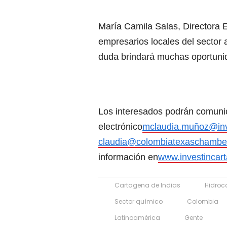
María Camila Salas, Directora Ej
empresarios locales del sector
duda brindará muchas oportunid
Los interesados podrán comunic
electrónico
mclaudia.muñoz@inv
claudia@colombiatexaschambe
información en
www.investincar
Cartagena de Indias
Hidroc
Sector químico
Colombia
Latinoamérica
Gente