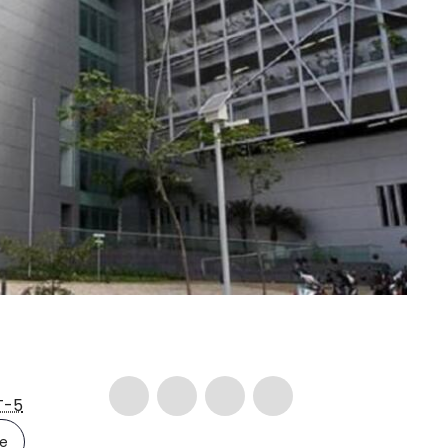
T-5
le