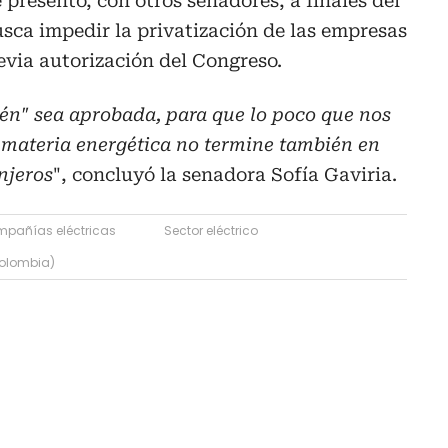
 presentó, con otros senadores, a finales del
sca impedir la privatización de las empresas
revia autorización del Congreso.
én" sea aprobada, para que lo poco que nos
 materia energética no termine también en
njeros
", concluyó la senadora Sofía Gaviria.
pañías eléctricas
Sector eléctrico
Colombia)