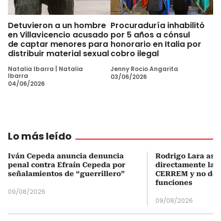
Detuvieron a un hombre
Procuraduría inhabilitó
en Villavicencio acusado
por 5 años a cónsul
de captar menores para
honorario en Italia por
distribuir material sexual
cobro ilegal
Natalia Ibarra
|
Natalia
Jenny Rocio Angarita
Ibarra
03/06/2026
04/06/2026
Lo más leído
Iván Cepeda anuncia denuncia
Rodrigo Lara asu
penal contra Efraín Cepeda por
directamente la P
señalamientos de “guerrillero”
CERREM y no del
funciones
09/08/2026
09/08/2026