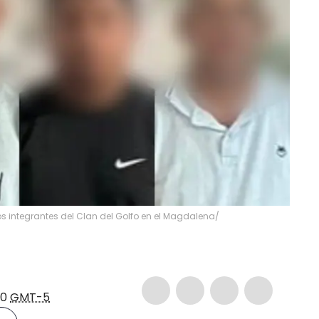
s integrantes del Clan del Golfo en el Magdalena/
40
GMT-5