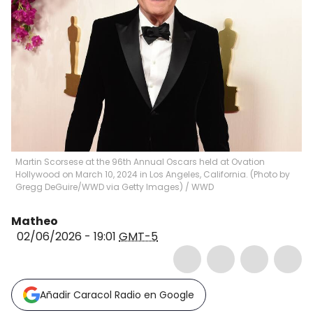
Martin Scorsese at the 96th Annual Oscars held at Ovation
Hollywood on March 10, 2024 in Los Angeles, California. (Photo by
Gregg DeGuire/WWD via Getty Images)
/
WWD
Matheo
02/06/2026 - 19:01
GMT-5
Añadir Caracol Radio en Google