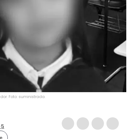
dor. Foto: suministrada.
-5
le