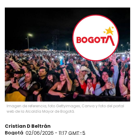
Imagen de referencia, foto Gettyimages, Canva y foto del portal
web de la Alcaldía Mayor de Bogotá.
Cristian D Beltrán
Bogotá
02/06/2026 - 11:17
GMT-5