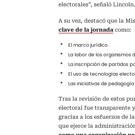
electorales”, señaló Lincoln
A su vez, destacó que la Mi
clave de la jornada
como:
El marco jurídico.
La labor de los organismos d
La inscripción de partidos po
El uso de tecnologías electo
Las iniciativas de pedagogía 
Tras la revisión de estos p
electoral fue transparente 
gracias a los esfuerzos de l
que ejerce la administració
como una
organización pr