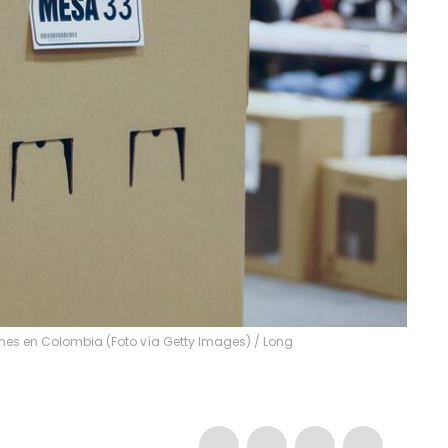
nes en Colombia (Foto vía Getty Images)
/
Long